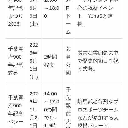
年記念
6月
～18:0
F
心の祝祭イベン
まつり
6日
0
ド
ト。YohaSと連
2026
(土)
ー
携。
ム
202
千葉開
亥
6年
厳粛な雰囲気の中
府900
2時間
鼻
6月
で歴史的節目を祝
年記念
程度
公
1日
う式典。
式典
園
(月)
千
202
14:00
千葉開
葉
6年
～17:0
騎馬武者行列やプ
府900
駅
11
0の間
ロスポーツチーム
年記念
前
月2
で1～
などが参加する大
パレー
大
1日
1.5時
規模パレード。