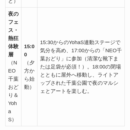
ど）
夜の
フェ
ス・
熱狂
15:30からのYohaS連動ステージで
体験
15:0
気分を高め、17:00からの「NEO千
層
0
葉おどり」に参加（清潔な靴下ま
（N
（夕
たは足袋が必須！）。18:00の閉場
EO
方か
とともに屋外へ移動し、ライトア
千葉
ら始
ップされた千葉公園で夜のマルシ
おど
動）
ェとアートを楽しむ。
り＆
Yoh
a
S）