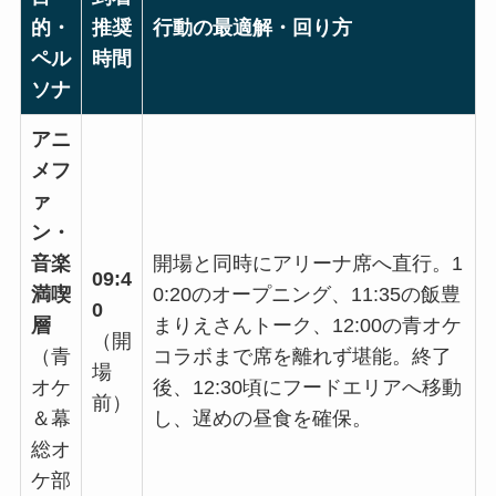
的・
推奨
行動の最適解・回り方
ペル
時間
ソナ
アニ
メフ
ァ
ン・
音楽
開場と同時にアリーナ席へ直行。1
09:4
満喫
0:20のオープニング、11:35の飯豊
0
層
まりえさんトーク、12:00の青オケ
（開
（青
コラボまで席を離れず堪能。終了
場
オケ
後、12:30頃にフードエリアへ移動
前）
＆幕
し、遅めの昼食を確保。
総オ
ケ部