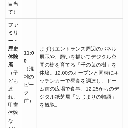
目当
て）
ファ
ミリ
ー・
歴史
まずはエントランス周辺のパネル
11:0
体験
展示や、願いを描いてデジタル空
0
層
間の樹を育てる「千の葉の樹」を
（混
（子
体験。12:00のオープンと同時にキ
雑の
ども
ッチンカーで昼食を調達し、ドー
ピー
連
ム前の広場で食事。12:25からのデ
ク
れ、
ジタル紙芝居「はじまりの物語」
前）
甲冑
を観覧。
体験
な