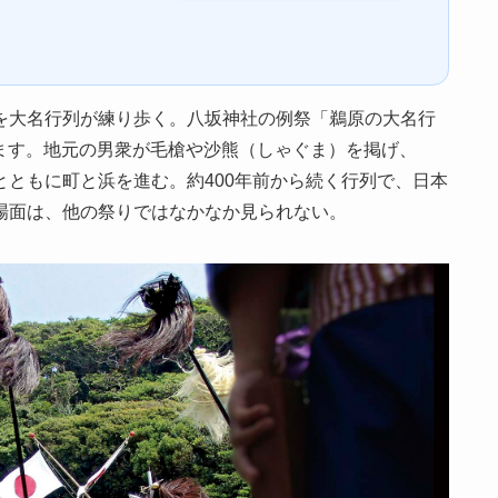
を大名行列が練り歩く。八坂神社の例祭「鵜原の大名行
われます。地元の男衆が毛槍や沙熊（しゃぐま）を掲げ、
ともに町と浜を進む。約400年前から続く行列で、日本
場面は、他の祭りではなかなか見られない。