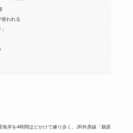
要
が使われる
り」
る
海岸を4時間ほどかけて練り歩く。JR外房線「鵜原