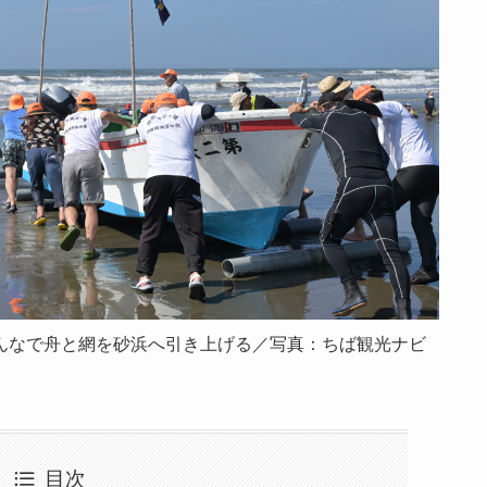
んなで舟と網を砂浜へ引き上げる／写真：ちば観光ナビ
目次