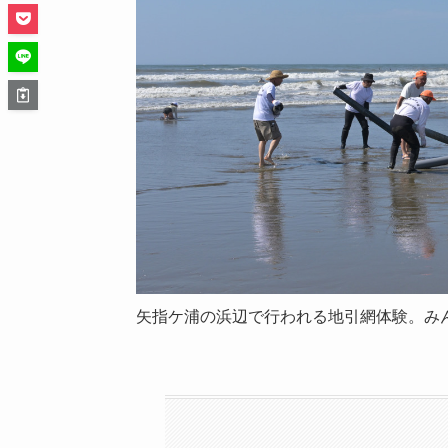
矢指ケ浦の浜辺で行われる地引網体験。み