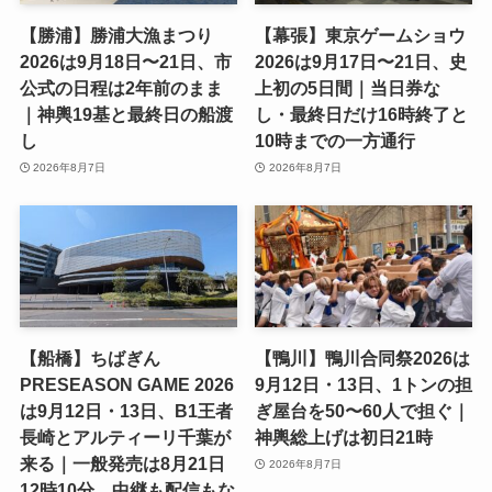
【勝浦】勝浦大漁まつり
【幕張】東京ゲームショウ
2026は9月18日〜21日、市
2026は9月17日〜21日、史
公式の日程は2年前のまま
上初の5日間｜当日券な
｜神輿19基と最終日の船渡
し・最終日だけ16時終了と
し
10時までの一方通行
2026年8月7日
2026年8月7日
【船橋】ちばぎん
【鴨川】鴨川合同祭2026は
PRESEASON GAME 2026
9月12日・13日、1トンの担
は9月12日・13日、B1王者
ぎ屋台を50〜60人で担ぐ｜
長崎とアルティーリ千葉が
神輿総上げは初日21時
来る｜一般発売は8月21日
2026年8月7日
12時10分、中継も配信もな