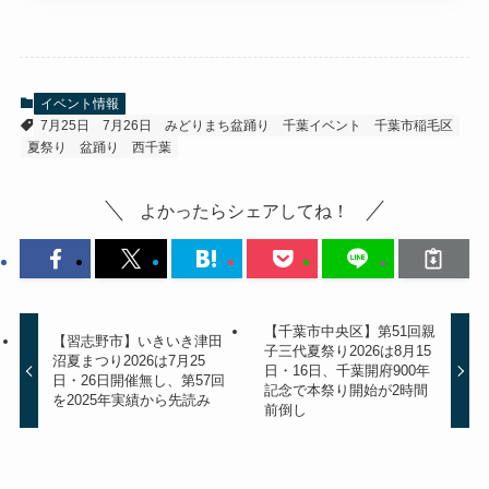
イベント情報
7月25日
7月26日
みどりまち盆踊り
千葉イベント
千葉市稲毛区
夏祭り
盆踊り
西千葉
よかったらシェアしてね！
【千葉市中央区】第51回親
【習志野市】いきいき津田
子三代夏祭り2026は8月15
沼夏まつり2026は7月25
日・16日、千葉開府900年
日・26日開催無し、第57回
記念で本祭り開始が2時間
を2025年実績から先読み
前倒し