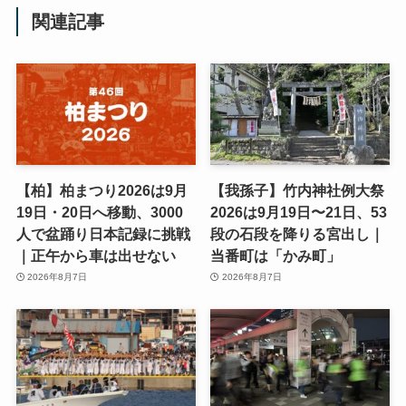
関連記事
【柏】柏まつり2026は9月
【我孫子】竹内神社例大祭
19日・20日へ移動、3000
2026は9月19日〜21日、53
人で盆踊り日本記録に挑戦
段の石段を降りる宮出し｜
｜正午から車は出せない
当番町は「かみ町」
2026年8月7日
2026年8月7日