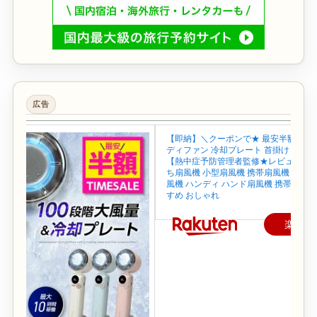
広告
【即納】＼クーポンで★ 最安半額~／ 
ディファン 冷却プレート 首掛け 首かけ
【熱中症予防管理者監修★レビュー特典
ち扇風機 小型扇風機 携帯扇風機 ネック
風機 ハンディ ハンド扇風機 携帯 せん
すめ おしゃれ
楽天で