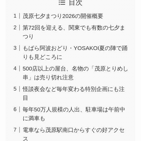
目次
茂原七夕まつり2026の開催概要
第72回を迎える、関東でも有数の七夕ま
つり
もばら阿波おどり・YOSAKOI夏の陣で踊
りも見どころに
500店以上の屋台、名物の「茂原とりめし
串」は売り切れ注意
怪談夜会など毎年変わる特別企画にも注
目
毎年50万人規模の人出、駐車場は午前中
に満車も
電車なら茂原駅南口からすぐの好アクセ
ス