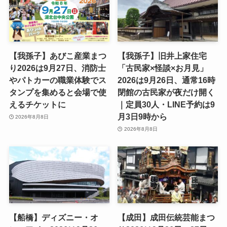
【我孫子】あびこ産業まつ
【我孫子】旧井上家住宅
り2026は9月27日、消防士
「古民家×怪談×お月見」
やパトカーの職業体験でス
2026は9月26日、通常16時
タンプを集めると会場で使
閉館の古民家が夜だけ開く
えるチケットに
｜定員30人・LINE予約は9
月3日9時から
2026年8月8日
2026年8月8日
【船橋】ディズニー・オ
【成田】成田伝統芸能まつ