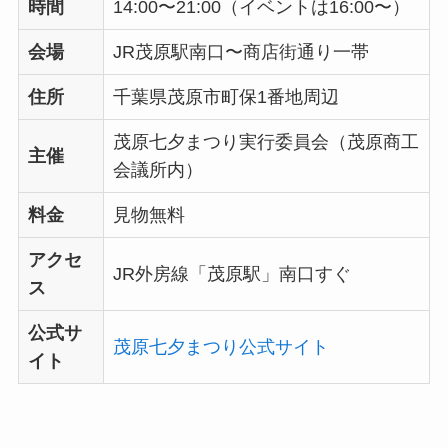
時間
14:00〜21:00（イベントは16:00〜）
会場
JR茂原駅南口〜商店街通り一帯
住所
千葉県茂原市町保1番地周辺
茂原七夕まつり実行委員会（茂原商工
主催
会議所内）
料金
見物無料
アクセ
JR外房線「茂原駅」南口すぐ
ス
公式サ
茂原七夕まつり公式サイト
イト