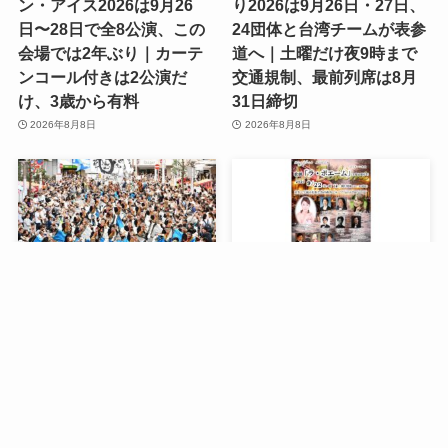
ン・アイス2026は9月26
り2026は9月26日・27日、
日〜28日で全8公演、この
24団体と台湾チームが表参
会場では2年ぶり｜カーテ
道へ｜土曜だけ夜9時まで
ンコール付きは2公演だ
交通規制、最前列席は8月
け、3歳から有料
31日締切
2026年8月8日
2026年8月8日
メニュー
お問い合わせ
今週のイベント
【船橋】ふなばし市民まつ
【流山】オペラ「ラ・ボエ
り2026は9月26日・27日、
ーム」2026年9月22日、5
5会場で時間バラバラ｜船
連休の中日に原語全幕｜例
橋会場は日曜だけ・津田沼
年1か月前に完売・駐車場
は16時終了
は13台
2026年8月8日
2026年8月8日