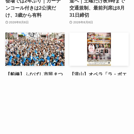
会場では2年ぶり｜カーテ
道へ｜土曜だけ夜9時まで
ンコール付きは2公演だ
交通規制、最前列席は8月
け、3歳から有料
31日締切
2026年8月8日
2026年8月8日
【船橋】ふなばし市民まつ
【流山】オペラ「ラ・ボエ
り2026は9月26日・27日、
ーム」2026年9月22日、5
5会場で時間バラバラ｜船
連休の中日に原語全幕｜例
メニュー
お問い合わせ
今週のイベント
橋会場は日曜だけ・津田沼
年1か月前に完売・駐車場
は16時終了
は13台
2026年8月8日
2026年8月8日