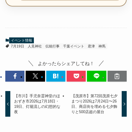
イベント情報
7月19日
人見神社
伝統行事
千葉イベント
君津
神馬
よかったらシェアしてね！
【市川】手児奈霊神堂のほ
【茂原市】第72回茂原七夕
おずき市2026は7月18日・
まつり2026は7月24日〜26
19日、灯籠流しの幻想的な
日、商店街を埋める七夕飾
夜
りと500店超の屋台