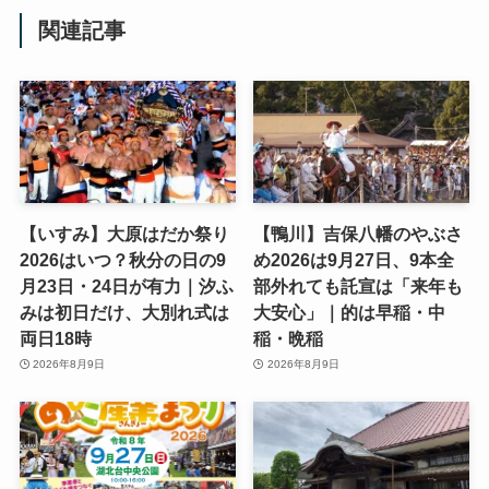
関連記事
【いすみ】大原はだか祭り
【鴨川】吉保八幡のやぶさ
2026はいつ？秋分の日の9
め2026は9月27日、9本全
月23日・24日が有力｜汐ふ
部外れても託宣は「来年も
みは初日だけ、大別れ式は
大安心」｜的は早稲・中
両日18時
稲・晩稲
2026年8月9日
2026年8月9日