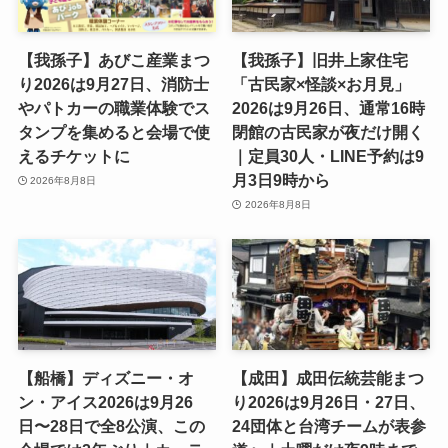
【我孫子】あびこ産業まつ
【我孫子】旧井上家住宅
り2026は9月27日、消防士
「古民家×怪談×お月見」
やパトカーの職業体験でス
2026は9月26日、通常16時
タンプを集めると会場で使
閉館の古民家が夜だけ開く
えるチケットに
｜定員30人・LINE予約は9
月3日9時から
2026年8月8日
2026年8月8日
【船橋】ディズニー・オ
【成田】成田伝統芸能まつ
ン・アイス2026は9月26
り2026は9月26日・27日、
日〜28日で全8公演、この
24団体と台湾チームが表参