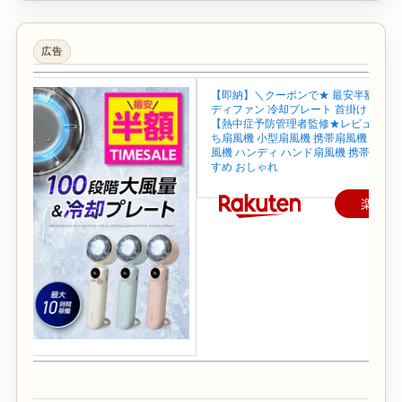
広告
【即納】＼クーポンで★ 最安半額~／ 
ディファン 冷却プレート 首掛け 首かけ
【熱中症予防管理者監修★レビュー特典
ち扇風機 小型扇風機 携帯扇風機 ネック
風機 ハンディ ハンド扇風機 携帯 せん
すめ おしゃれ
楽天で