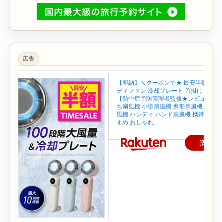
広告
【即納】＼クーポンで★ 最安半額~／ 
ディファン 冷却プレート 首掛け 首かけ
【熱中症予防管理者監修★レビュー特典
ち扇風機 小型扇風機 携帯扇風機 ネック
風機 ハンディ ハンド扇風機 携帯 せん
すめ おしゃれ
楽天で