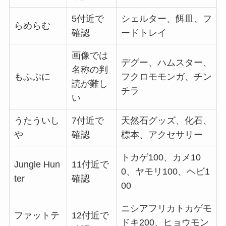
5付近で
シェルター、餌皿、フ
らめらむ
確認
ードトレイ
画像では
デグー、ハムスター、
名称の判
もふぷに
フクロモモンガ、チン
読が難し
チラ
い
うたういし
7付近で
天然石グッズ、化石、
や
確認
標本、アクセサリー
トカゲ100、カメ10
Jungle Hun
11付近で
0、ヤモリ100、ヘビ1
ter
確認
00
ニシアフリカトカゲモ
ファットテ
12付近で
ドキ200、ヒョウモン