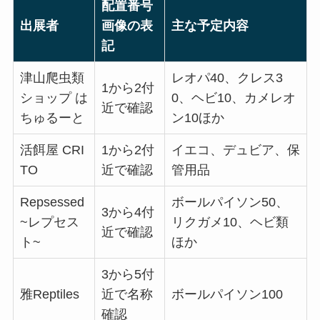
配置番号
出展者
画像の表
主な予定内容
記
津山爬虫類
レオパ40、クレス3
1から2付
ショップ は
0、ヘビ10、カメレオ
近で確認
ちゅるーと
ン10ほか
活餌屋 CRI
1から2付
イエコ、デュビア、保
TO
近で確認
管用品
Repsessed
ボールパイソン50、
3から4付
~レプセス
リクガメ10、ヘビ類
近で確認
ト~
ほか
3から5付
雅Reptiles
近で名称
ボールパイソン100
確認