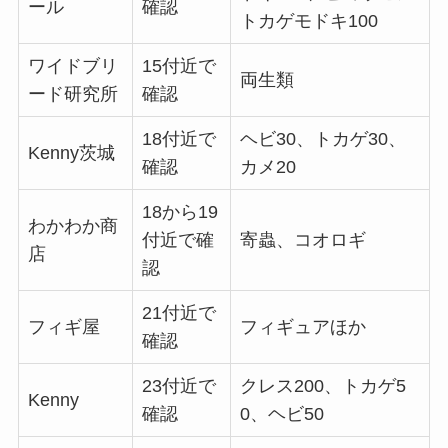
ール
確認
トカゲモドキ100
ワイドブリ
15付近で
両生類
ード研究所
確認
18付近で
ヘビ30、トカゲ30、
Kenny茨城
確認
カメ20
18から19
わかわか商
付近で確
寄蟲、コオロギ
店
認
21付近で
フィギ屋
フィギュアほか
確認
23付近で
クレス200、トカゲ5
Kenny
確認
0、ヘビ50