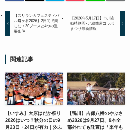
【スリランカフェスティバ
【2026年5月17日】市川市
ル鎌ケ谷2026】2日間で楽
動植物園×北総鉄道コラボ
しむ！30ブースと4つの重
まつり最新情報
要条件
関連記事
【いすみ】大原はだか祭り
【鴨川】吉保八幡のやぶさ
2026はいつ？秋分の日の9
め2026は9月27日、9本全
月23日・24日が有力｜汐ふ
部外れても託宣は「来年も