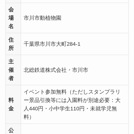
会
場
市川市動植物園
名
住
千葉県市川市大町284-1
所
主
催
北総鉄道株式会社・市川市
者
イベント参加無料（ただしスタンプラリ
料
ー景品引換等には入園料が別途必要：大
金
人440円・小中学生110円・未就学児無
料）
公