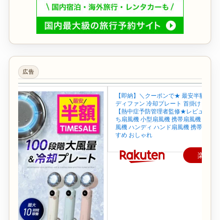
広告
【即納】＼クーポンで★ 最安半額~／ 
ディファン 冷却プレート 首掛け 首かけ
【熱中症予防管理者監修★レビュー特典
ち扇風機 小型扇風機 携帯扇風機 ネック
風機 ハンディ ハンド扇風機 携帯 せん
すめ おしゃれ
楽天で