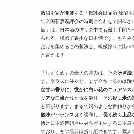
飯沼本家が開催する「鑑評会出品酒 飯沼
年全国新酒鑑評会の時期に合わせて開催さ
酒」は、日本酒の搾りの中でも最も手間と
られる、極めて希少な日本酒です。もろみ
だけを集めるこの製法は、機械搾りに比べ
と言えます。
「しずく酒」の最大の魅力は、その
研ぎ澄
す。グラスに注ぐと、まず立ち上るのは
瑞
な甘い香りに、微かに白い花のニュアンス
リアな口当たり
が舌を滑り、その後に
米の
と広がります。まるで絹のような舌触りか
酸味
がバランス良く調和し、
長く続く上品
所と日本酒造組合中央会が主催する日本最
ており、その品質は折り紙つきです。蔵人