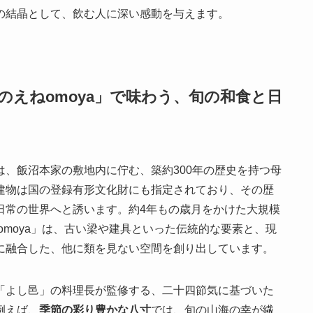
の結晶として、飲む人に深い感動を与えます。
のえねomoya」で味わう、旬の和食と日
」は、飯沼本家の敷地内に佇む、築約300年の歴史を持つ母
建物は国の登録有形文化財にも指定されており、その歴
日常の世界へと誘います。約4年もの歳月をかけた大規模
omoya」は、古い梁や建具といった伝統的な要素と、現
に融合した、他に類を見ない空間を創り出しています。
「よし邑」の料理長が監修する、二十四節気に基づいた
例えば、
季節の彩り豊かな八寸
では、旬の山海の幸が繊