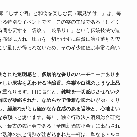
本家『しずく酒』と和食を楽しむ宴（蔵見学付）」は、毎
れる特別なイベントです。この宴の主役である「しずく
時間を要する「袋絞り（袋吊り）」という伝統技法で造
を布袋に入れ、圧力を一切かけずに自然に滴り落ちる雫
て少量しか得られないため、その希少価値は非常に高い
まされた透明感と、多層的な香りのハーモニー
にありま
々しい果実を思わせる吟醸香。洋梨や白桃のような上品
が重なります。口に含むと、
雑味を一切感じさせないク
旨味が凝縮された、なめらかで優雅な味わい
がゆっくり
ら、
繊細ながらも確かな存在感のある旨味と、心地よい
な余韻
へと誘います。毎年、独立行政法人酒類総合研究
大・最古の鑑評会である「全国新酒鑑評会」に出品され
の熟練の技と情熱が注ぎ込まれた一杯は、単なるアルコ