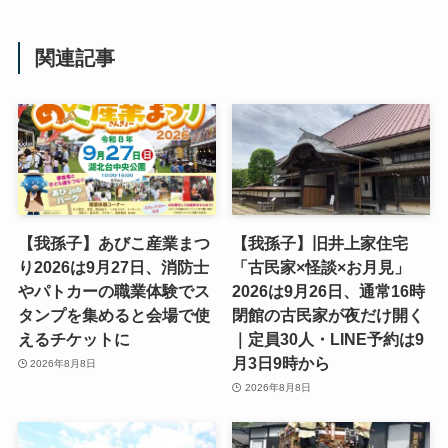
関連記事
【我孫子】あびこ産業まつ
【我孫子】旧井上家住宅
り2026は9月27日、消防士
「古民家×怪談×お月見」
やパトカーの職業体験でス
2026は9月26日、通常16時
タンプを集めると会場で使
閉館の古民家が夜だけ開く
えるチケットに
｜定員30人・LINE予約は9
月3日9時から
2026年8月8日
2026年8月8日