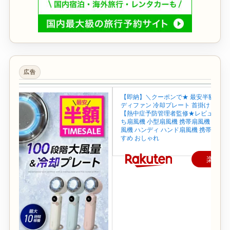
広告
【即納】＼クーポンで★ 最安半額~／ 
ディファン 冷却プレート 首掛け 首かけ
【熱中症予防管理者監修★レビュー特典
ち扇風機 小型扇風機 携帯扇風機 ネック
風機 ハンディ ハンド扇風機 携帯 せん
すめ おしゃれ
楽天で