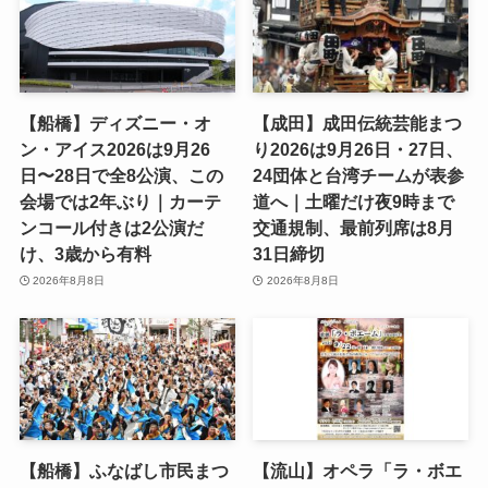
【船橋】ディズニー・オ
【成田】成田伝統芸能まつ
ン・アイス2026は9月26
り2026は9月26日・27日、
日〜28日で全8公演、この
24団体と台湾チームが表参
会場では2年ぶり｜カーテ
道へ｜土曜だけ夜9時まで
ンコール付きは2公演だ
交通規制、最前列席は8月
け、3歳から有料
31日締切
2026年8月8日
2026年8月8日
【船橋】ふなばし市民まつ
【流山】オペラ「ラ・ボエ