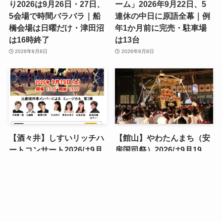
り2026は9月26日・27日、
ーム」2026年9月22日、5
5会場で時間バラバラ｜船
連休の中日に原語全幕｜例
橋会場は日曜だけ・津田沼
年1か月前に完売・駐車場
は16時終了
は13台
2026年8月8日
2026年8月8日
【酒々井】しすいリッチハ
【館山】やわたんまち（安
ートコンサート2026は9月
房国司祭）2026は9月19
19日、元劇団四季メンバー
日・20日、10社の神輿が集
の「レ・ミゼラブル」が無
まる寄り合い祭｜駐車場な
メニュー
お問い合わせ
今週のイベント
料｜未就学児は防音の親子
しと前年の交通規制から読
室から
む行き方
2026年8月8日
2026年8月8日