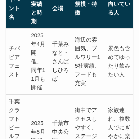
実績
規模・特
向いてい
ント
会場
と時
徴
る人
名
期
2025
海辺の雰
年4月
千葉み
チバ
囲気、ブ
景色も含
開
なと・
ビア
ルワリー1
めてゆっ
催、
さんば
フェ
5社実績、
たり飲み
同年1
しひろ
スト
フードも
たい人
1月も
ば
充実
開催
千葉
クラ
街中でア
家族連
フト
クセスし
れ、複数
2025
千葉市
ビー
やすく、
人でにぎ
年5月
中央公
ルフ
ステージ
やかに楽