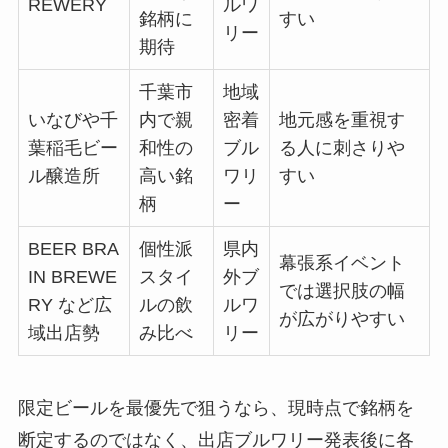
REWERY
ルワ
銘柄に
すい
リー
期待
千葉市
地域
いなびや千
内で親
密着
地元感を重視す
葉稲毛ビー
和性の
ブル
る人に刺さりや
ル醸造所
高い銘
ワリ
すい
柄
ー
BEER BRA
個性派
県内
幕張系イベント
IN BREWE
スタイ
外ブ
では選択肢の幅
RY など広
ルの飲
ルワ
が広がりやすい
域出店勢
み比べ
リー
限定ビールを最優先で狙うなら、現時点で銘柄を
断定するのではなく、出店ブルワリー発表後に各