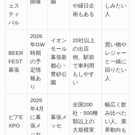
開催
園
ェス
や縁日企
しみたい
ティ
画もある
人
バル
2026
イオン
20社以上
年GW
買い物や
モール
の出店
BEER
時期
レジャー
幕張新
例、駅前
FEST
の予
と一緒に
都心・
で車利用
幕張
定情
回りたい
豊砂公
もしやす
報あ
人
園
い
り
2025
全国200
幅広く飲
年4月
社・500種
み比べた
ビアE
に幕
幕張メ
類以上の
い人、業
XPO
張メ
ッセ
大規模実
界動向も
ッセ