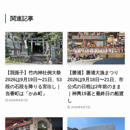
関連記事
【我孫子】竹内神社例大祭
【勝浦】勝浦大漁まつり
2026は9月19日〜21日、53
2026は9月18日〜21日、市
段の石段を降りる宮出し｜
公式の日程は2年前のまま
当番町は「かみ町」
｜神輿19基と最終日の船渡
し
2026年8月7日
2026年8月7日