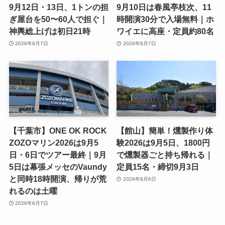
9月12日・13日、1トンの担
9月10日は春風亭枝次、11
ぎ屋台を50〜60人で担ぐ｜
時開演30分で入場無料｜ホ
神輿総上げは初日21時
ワイエに高座・定員約80名
2026年8月7日
2026年8月7日
【千葉市】ONE OK ROCK
【館山】簡単！燻製作り体
ZOZOマリン2026は9月5
験2026は9月5日、1800円
日・6日でツアー最終｜9月
で燻製器ごと持ち帰れる｜
5日は幕張メッセのVaundy
定員15名・締切9月3日
と同時18時開演、帰りが荒
2026年8月6日
れるのは土曜
2026年8月7日