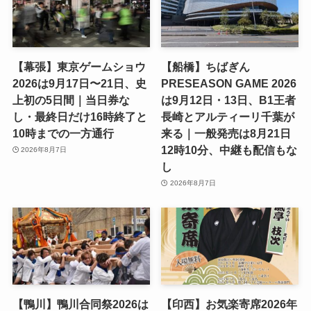
【幕張】東京ゲームショウ
【船橋】ちばぎん
2026は9月17日〜21日、史
PRESEASON GAME 2026
上初の5日間｜当日券な
は9月12日・13日、B1王者
し・最終日だけ16時終了と
長崎とアルティーリ千葉が
10時までの一方通行
来る｜一般発売は8月21日
12時10分、中継も配信もな
2026年8月7日
し
2026年8月7日
【鴨川】鴨川合同祭2026は
【印西】お気楽寄席2026年