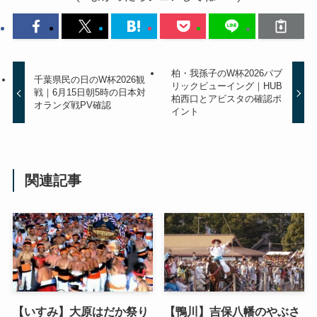
よかったらシェアしてね！
柏・我孫子のW杯2026パブ
千葉県民の日のW杯2026観
リックビューイング｜HUB
戦｜6月15日朝5時の日本対
柏西口とアビスタの確認ポ
オランダ戦PV確認
イント
関連記事