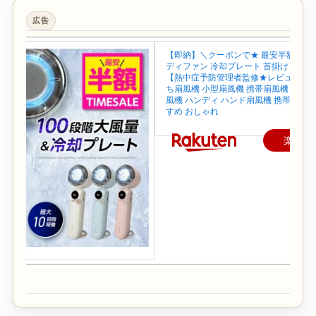
広告
【即納】＼クーポンで★ 最安半額~／ 
ディファン 冷却プレート 首掛け 首かけ
【熱中症予防管理者監修★レビュー特典
ち扇風機 小型扇風機 携帯扇風機 ネック
風機 ハンディ ハンド扇風機 携帯 せん
すめ おしゃれ
楽天で