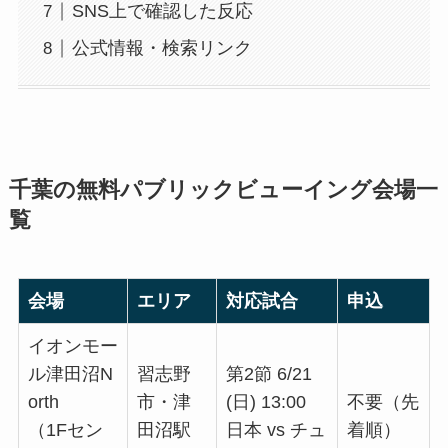
有料会場との比較——どちらが自分に向
いているか
SNS上で確認した反応
公式情報・検索リンク
千葉の無料パブリックビューイング会場一
覧
会場
エリア
対応試合
申込
イオンモー
ル津田沼N
習志野
第2節 6/21