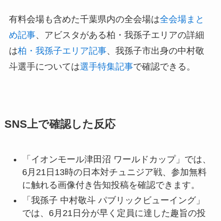
られる。全試合を観たい場合は、HUB公式ページ
で店舗ごとの対象試合と予約枠を確認します。
有料会場も含めた千葉県内の全会場は
全会場まと
め記事
、アビスタがある柏・我孫子エリアの詳細
は
柏・我孫子エリア記事
、我孫子市出身の中村敬
斗選手については
選手特集記事
で確認できる。
SNS上で確認した反応
「イオンモール津田沼 ワールドカップ」では、
6月21日13時の日本対チュニジア戦、参加無料
に触れる画像付き告知投稿を確認できます。