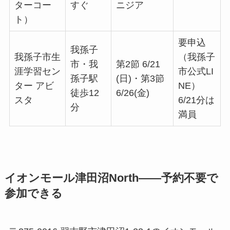
orth
市・津
(日) 13:00
不要（先
（1Fセン
田沼駅
日本 vs チュ
着順）
ターコー
すぐ
ニジア
ト）
要申込
我孫子
我孫子市生
（我孫子
市・我
第2節 6/21
涯学習セン
市公式LI
孫子駅
(日)・第3節
ター アビ
NE）
徒歩12
6/26(金)
スタ
6/21分は
分
満員
イオンモール津田沼North——予約不要で
参加できる