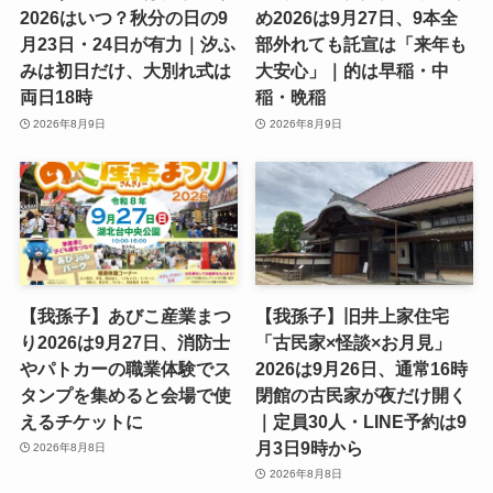
【いすみ】大原はだか祭り
【鴨川】吉保八幡のやぶさ
2026はいつ？秋分の日の9
め2026は9月27日、9本全
月23日・24日が有力｜汐ふ
部外れても託宣は「来年も
みは初日だけ、大別れ式は
大安心」｜的は早稲・中
両日18時
稲・晩稲
2026年8月9日
2026年8月9日
【我孫子】あびこ産業まつ
【我孫子】旧井上家住宅
り2026は9月27日、消防士
「古民家×怪談×お月見」
やパトカーの職業体験でス
2026は9月26日、通常16時
タンプを集めると会場で使
閉館の古民家が夜だけ開く
えるチケットに
｜定員30人・LINE予約は9