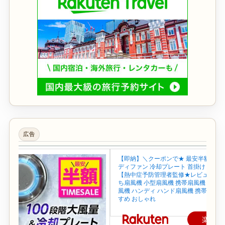
広告
【即納】＼クーポンで★ 最安半額~／ 
ディファン 冷却プレート 首掛け 首かけ
【熱中症予防管理者監修★レビュー特典
ち扇風機 小型扇風機 携帯扇風機 ネック
風機 ハンディ ハンド扇風機 携帯 せん
すめ おしゃれ
楽天で