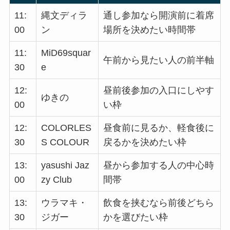
11:
縄文ディラ
通し参加なら開演前に着席
00
ン
場所を決めたい時間帯
11:
MiD69squar
午前から見たい人の前半軸
30
e
12:
昼前後参加の入口にしやす
ゆきの
00
い枠
12:
COLORLES
昼食前に見るか、軽食後に
30
S COLOUR
戻るかを決めたい枠
13:
yasushi Jaz
昼から参加する人の中心時
00
zy Club
間帯
13:
ウラマキ・
飲食を挟むなら前後どちら
30
ジガー
かを選びたい枠