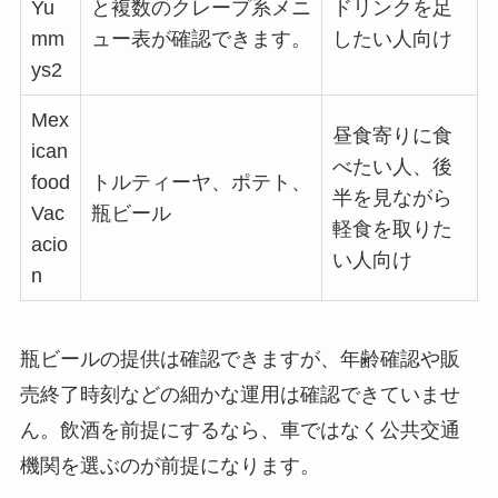
Yu
と複数のクレープ系メニ
ドリンクを足
mm
ュー表が確認できます。
したい人向け
ys2
Mex
昼食寄りに食
ican
べたい人、後
food
トルティーヤ、ポテト、
半を見ながら
Vac
瓶ビール
軽食を取りた
acio
い人向け
n
瓶ビールの提供は確認できますが、年齢確認や販
売終了時刻などの細かな運用は確認できていませ
ん。飲酒を前提にするなら、車ではなく公共交通
機関を選ぶのが前提になります。