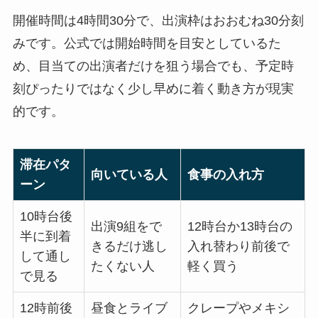
開催時間は4時間30分で、出演枠はおおむね30分刻
みです。公式では開始時間を目安としているた
め、目当ての出演者だけを狙う場合でも、予定時
刻ぴったりではなく少し早めに着く動き方が現実
的です。
滞在パタ
向いている人
食事の入れ方
ーン
10時台後
出演9組をで
12時台か13時台の
半に到着
きるだけ逃し
入れ替わり前後で
して通し
たくない人
軽く買う
で見る
12時前後
昼食とライブ
クレープやメキシ