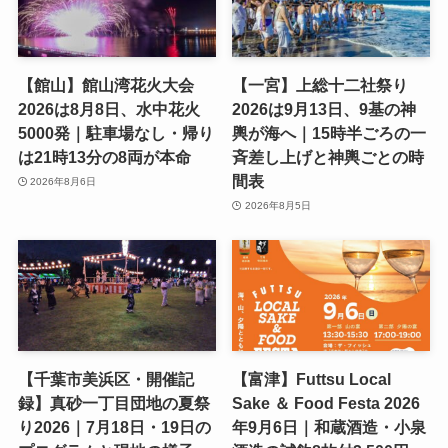
【館山】館山湾花火大会
【一宮】上総十二社祭り
2026は8月8日、水中花火
2026は9月13日、9基の神
5000発｜駐車場なし・帰り
輿が海へ｜15時半ごろの一
は21時13分の8両が本命
斉差し上げと神輿ごとの時
間表
2026年8月6日
2026年8月5日
【千葉市美浜区・開催記
【富津】Futtsu Local
録】真砂一丁目団地の夏祭
Sake ＆ Food Festa 2026
り2026｜7月18日・19日の
年9月6日｜和蔵酒造・小泉