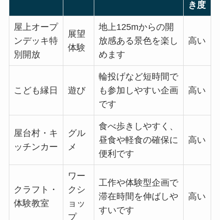
き度
屋上オープ
地上125mからの開
展望
ンデッキ特
放感ある景色を楽し
高い
体験
別開放
めます
輪投げなど短時間で
こども縁日
遊び
も参加しやすい企画
高い
です
食べ歩きしやすく、
屋台村・キ
グル
昼食や軽食の確保に
高い
ッチンカー
メ
便利です
ワー
工作や体験型企画で
クラフト・
クシ
滞在時間を伸ばしや
高い
体験教室
ョッ
すいです
プ