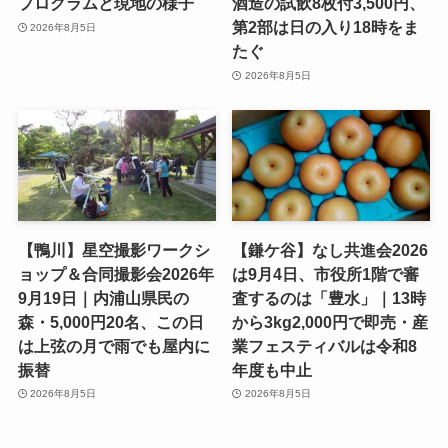
プログラムと現地の様子
酒造の試飲8枚付3,500円、
第2部は日の入り18時をま
2026年8月5日
たぐ
2026年8月5日
【鴨川】星空撮影ワークシ
【鎌ケ谷】なし共進会2026
ョップ＆合同撮影会2026年
は9月4日、市役所1階で審
9月19日｜内浦山県民の
査するのは「豊水」｜13時
森・5,000円20名、この日
から3kg2,000円で即売・産
は上弦の月で雨でも屋内に
業フェスティバルは令和8
振替
年度も中止
2026年8月5日
2026年8月5日