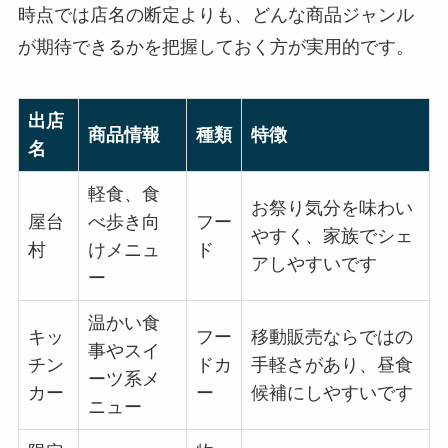
時点では店名の断定よりも、どんな商品ジャンル
が期待できるかを把握しておく方が実用的です。
出店
商品情報
種類
特徴
名
軽食、食
お祭り気分を味わい
屋台
べ歩き向
フー
やすく、家族でシェ
村
けメニュ
ド
アしやすいです
ー
温かい食
キッ
フー
移動販売ならではの
事やスイ
チン
ドカ
手軽さがあり、昼食
ーツ系メ
カー
ー
候補にしやすいです
ニュー