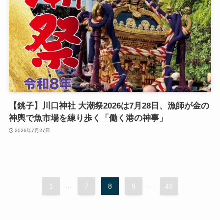
【銚子】川口神社 大潮祭2026は7月28日、漁師が金の
神輿で魚市場を練り歩く「働く港の神事」
2026年7月27日
1
...
7
8
9
...
49