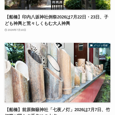
【船橋】印内八坂神社例祭2026は7月22日・23日、子
ども神輿と荒々しくもむ大人神輿
2026年7月10日
イベント情報
【船橋】前原御嶽神社「七夜ノ灯」2026は7月7日、竹