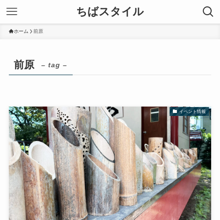
ちばスタイル
ホーム
前原
前原
– tag –
イベント情報