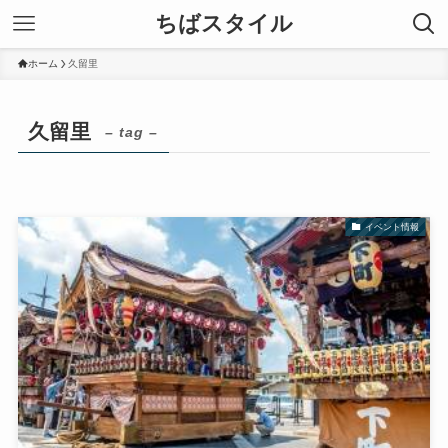
ちばスタイル
ホーム
久留里
久留里
– tag –
イベント情報