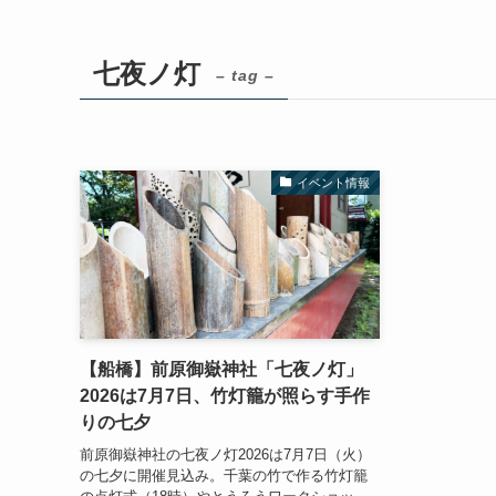
七夜ノ灯
– tag –
イベント情報
【船橋】前原御嶽神社「七夜ノ灯」
2026は7月7日、竹灯籠が照らす手作
りの七夕
前原御嶽神社の七夜ノ灯2026は7月7日（火）
の七夕に開催見込み。千葉の竹で作る竹灯籠