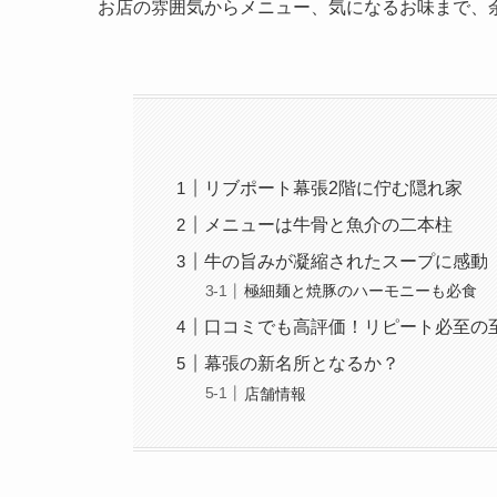
お店の雰囲気からメニュー、気になるお味まで、
リブポート幕張2階に佇む隠れ家
メニューは牛骨と魚介の二本柱
牛の旨みが凝縮されたスープに感動
極細麺と焼豚のハーモニーも必食
口コミでも高評価！リピート必至の
幕張の新名所となるか？
店舗情報