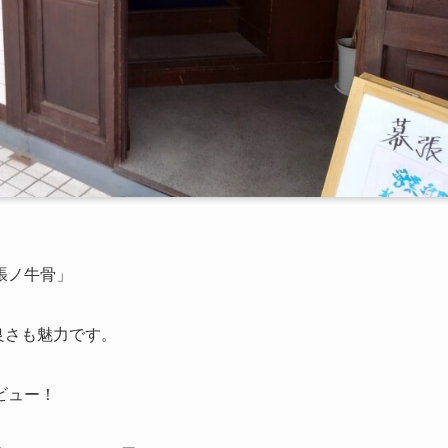
張ノ牛骨」
良さも魅力です。
ビュー！