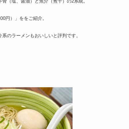
牛骨（塩、醤油）と魚介（煮干）の2系統。
00円）」ををご紹介。
介系のラーメンもおいしいと評判です。