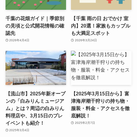
千葉の花畑ガイド｜季節別
【千葉 雨の日 おでかけ 室
の見頃と公式開花情報の確
内】20選！家族もカップル
認先
も大満足スポット
2026年4月4日
2026年3月24日
【流山市】2025年新オープ
【2025年3月15日から】富
ンの「白みりんミュージア
津海岸潮干狩りの持ち物・
ム」とは？周辺の白みりん
服装・料金・アクセスを徹
料理店や、3月15日のプレ
底解説！
イベントも紹介！
2025年2月7日
2025年3月4日