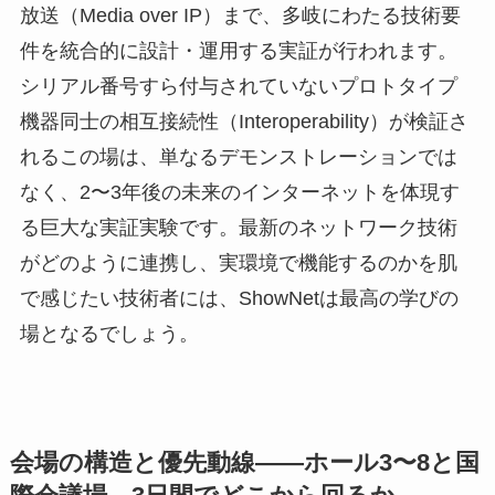
Interopの代名詞とも言える実稼働ネットワーク
「ShowNet」は、2026年のコンセプトとして
「Engineering Everything Connected」を掲げてい
ます。出展各社から提供される約2,300点の最新製
品・サービスと、産学から集結した約800名のトッ
プエンジニアによって、キャリア、エンタープラ
イズ、エッジ通信に加え、AIアプリケーションや
放送（Media over IP）まで、多岐にわたる技術要
件を統合的に設計・運用する実証が行われます。
シリアル番号すら付与されていないプロトタイプ
機器同士の相互接続性（Interoperability）が検証さ
れるこの場は、単なるデモンストレーションでは
なく、2〜3年後の未来のインターネットを体現す