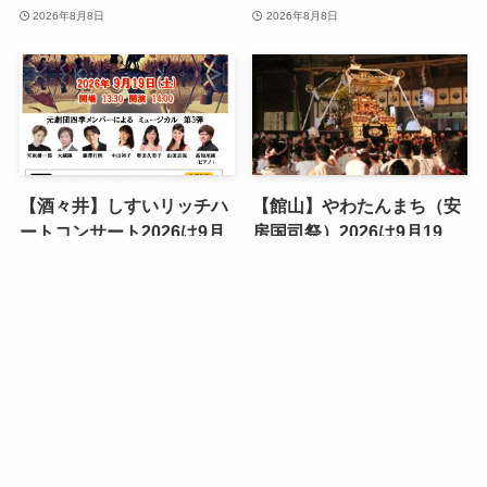
2026年8月8日
2026年8月8日
【酒々井】しすいリッチハ
【館山】やわたんまち（安
ートコンサート2026は9月
房国司祭）2026は9月19
19日、元劇団四季メンバー
日・20日、10社の神輿が集
の「レ・ミゼラブル」が無
まる寄り合い祭｜駐車場な
メニュー
お問い合わせ
今週のイベント
料｜未就学児は防音の親子
しと前年の交通規制から読
室から
む行き方
2026年8月8日
2026年8月8日