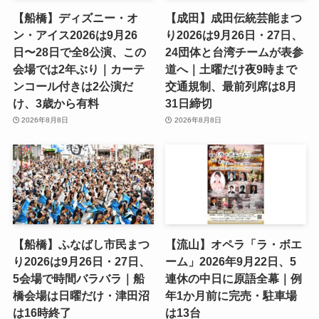
【船橋】ディズニー・オ
【成田】成田伝統芸能まつ
ン・アイス2026は9月26
り2026は9月26日・27日、
日〜28日で全8公演、この
24団体と台湾チームが表参
会場では2年ぶり｜カーテ
道へ｜土曜だけ夜9時まで
ンコール付きは2公演だ
交通規制、最前列席は8月
け、3歳から有料
31日締切
2026年8月8日
2026年8月8日
【船橋】ふなばし市民まつ
【流山】オペラ「ラ・ボエ
り2026は9月26日・27日、
ーム」2026年9月22日、5
5会場で時間バラバラ｜船
連休の中日に原語全幕｜例
橋会場は日曜だけ・津田沼
年1か月前に完売・駐車場
は16時終了
は13台