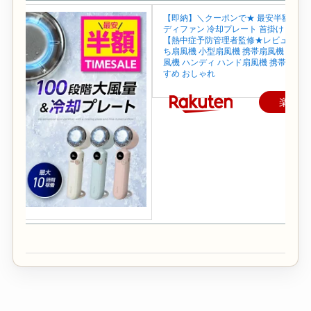
【即納】＼クーポンで★ 最安半額~／ 
ディファン 冷却プレート 首掛け 首かけ
【熱中症予防管理者監修★レビュー特典
ち扇風機 小型扇風機 携帯扇風機 ネック
風機 ハンディ ハンド扇風機 携帯 せん
すめ おしゃれ
楽天で